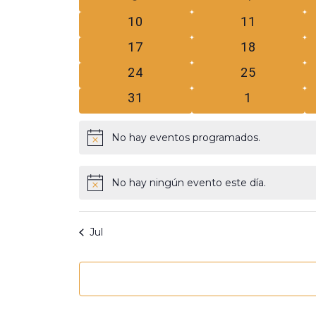
Eventos
eventos
eventos
0
0
10
11
eventos
eventos
0
0
17
18
eventos
eventos
0
0
24
25
eventos
eventos
0
0
31
1
eventos
eventos
No hay eventos programados.
Aviso
No hay ningún evento este día.
Aviso
Jul