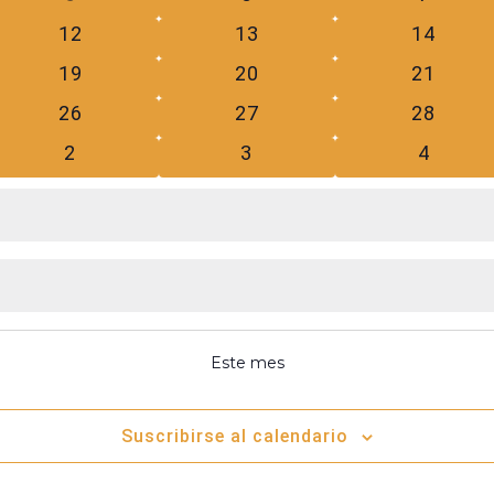
eventos
eventos
evento
0
0
0
12
13
14
eventos
eventos
eventos
0
0
0
19
20
21
eventos
eventos
eventos
0
0
0
26
27
28
eventos
eventos
eventos
0
0
0
2
3
4
eventos
eventos
evento
Este mes
Suscribirse al calendario