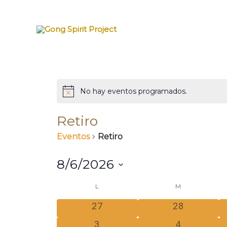
Ir
al
contenido
LUNES
MARTES
No hay eventos programados.
Aviso
Retiro
Eventos
Retiro
8/6/2026
Seleccionar
Calendario
L
M
fecha.
0
0
27
28
de
eventos
eventos
0
0
3
4