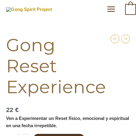
Ir
Main
0
al
Menu
contenido
Gong
Reset
Experience
Gong
cantidad
Reset
Experience
22
€
Ven a Experimentar un Reset físico, emocional y espiritual
en una fecha irrepetible.