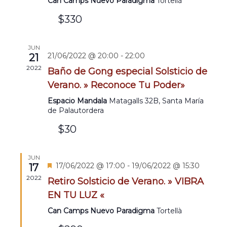
Evento
Can Camps Nuevo Paradigma
Tortellà
$330
JUN
21/06/2022 @ 20:00
-
22:00
21
2022
Baño de Gong especial Solsticio de
Verano. » Reconoce Tu Poder»
Espacio Mandala
Matagalls 32B, Santa María
de Palautordera
$30
JUN
Destacado
17/06/2022 @ 17:00
-
19/06/2022 @ 15:30
17
2022
Retiro Solsticio de Verano. » VIBRA
EN TU LUZ «
Can Camps Nuevo Paradigma
Tortellà