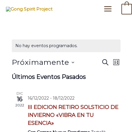
Ir
Main
0
al
Menu
contenido
No hay eventos programados.
Próximamente
Navega
Nav
Buscar
Lista
Seleccionar
de
de
Últimos Eventos Pasados
fecha.
búsqu
vist
DIC
y
de
16/12/2022
-
18/12/2022
16
2022
III EDICION RETIRO SOLSTICIO DE
vistas
Eve
INVIERNO «VIBRA EN TU
de
ESENCIA»