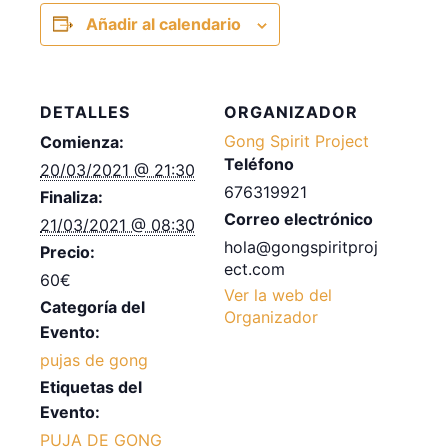
Añadir al calendario
DETALLES
ORGANIZADOR
Gong Spirit Project
Comienza:
Teléfono
20/03/2021 @ 21:30
676319921
Finaliza:
Correo electrónico
21/03/2021 @ 08:30
hola@gongspiritproj
Precio:
ect.com
60€
Ver la web del
Categoría del
Organizador
Evento:
pujas de gong
Etiquetas del
Evento:
PUJA DE GONG