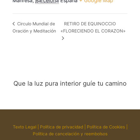
Manresa
,
Barcelona
España
+ Google Map
RETIRO DE EQUINOCCIO
Circulo Mundial de
Oración y Meditación
«FLORECIENDO EL CORAZON»
Que la luz pura interior guíe tu camino
Texto Legal
|
Política de privacidad
|
Política de Cookies
|
Política de cancelación y reembolsos