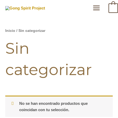
Ir
Main
0
al
Menu
contenido
Inicio
/ Sin categorizar
Sin
categorizar
No se han encontrado productos que
coincidan con tu selección.