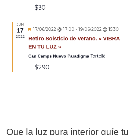
$30
JUN
Destacado
17/06/2022 @ 17:00
-
19/06/2022 @ 15:30
17
2022
Retiro Solsticio de Verano. » VIBRA
EN TU LUZ «
Tortellà
Can Camps Nuevo Paradigma
$290
Que la luz pura interior guíe tu