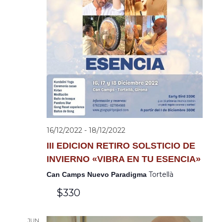
de
Evento
16/12/2022
-
18/12/2022
III EDICION RETIRO SOLSTICIO DE
INVIERNO «VIBRA EN TU ESENCIA»
Tortellà
Can Camps Nuevo Paradigma
$330
JUN